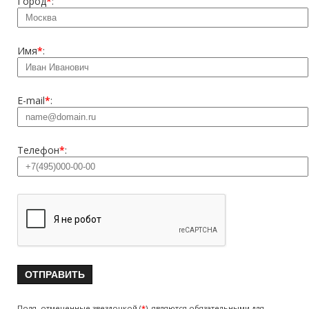
Город
*
:
Имя
*
:
E-mail
*
:
Телефон
*
:
Поля, отмеченные звездочкой (
*
), являются обязательными для