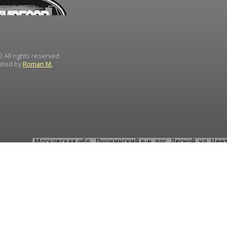
 All rights reserved
ated by
Roman M.
Московская обл.
,
Пушкинский р-н
,
пос. Лесной
,
ул. Цен
тел.: +
тел.: +
e-mail:
instrument-d
ИН