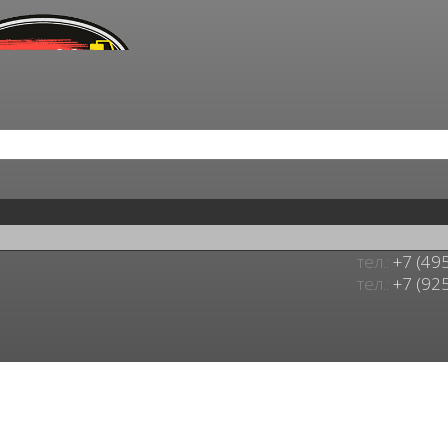
тел.:
+7 (49
тел.:
+7 (92