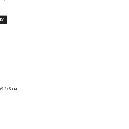
НУ
9.5х8 см