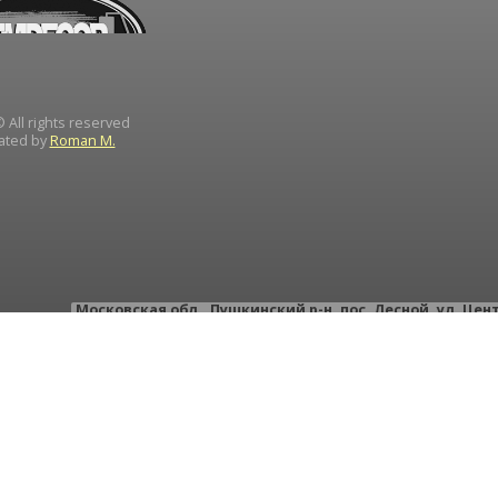
 All rights reserved
ated by
Roman M.
Московская обл.
,
Пушкинский р-н
,
пос. Лесной
,
ул. Цен
тел.: +
тел.: +
e-mail:
instrument-d
ИН