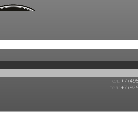
тел.:
+7 (49
тел.:
+7 (92