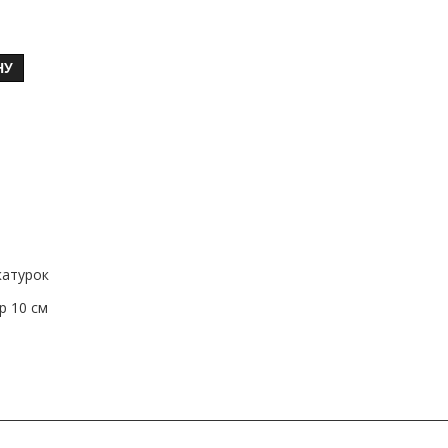
НУ
катурок
р 10 см