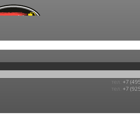
тел.:
+7 (49
тел.:
+7 (92