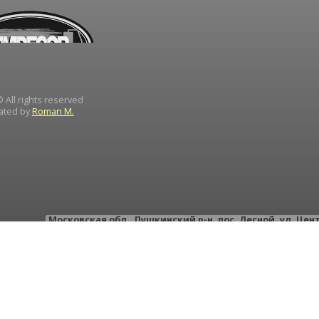
 All rights reserved
ated by
Roman M.
Московская обл.
,
Пушкинский р-н
,
пос. Лесной
,
ул. Цен
тел.: +
тел.: +
e-mail:
instrument-d