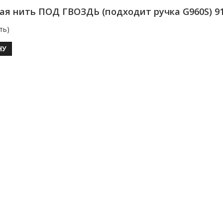
я нить ПОД ГВОЗДЬ (подходит ручка G960S) 9
ть)
НУ