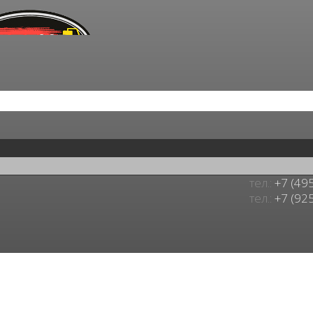
тел.:
+7 (49
тел.:
+7 (92