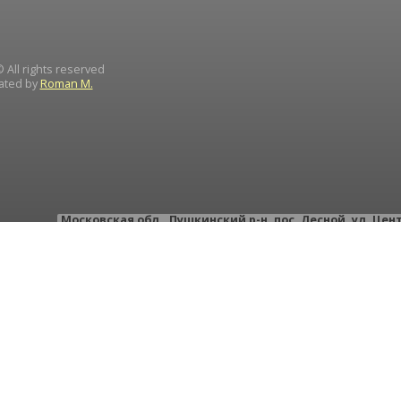
 All rights reserved
ated by
Roman M.
Московская обл.
,
Пушкинский р-н
,
пос. Лесной
,
ул. Цен
тел.: +
тел.: +
e-mail:
instrument-d
ИН
Д