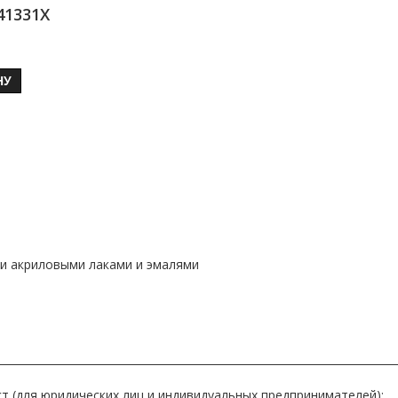
41331X
НУ
и акриловыми лаками и эмалями
т (для юридических лиц и индивидуальных предпринимателей):