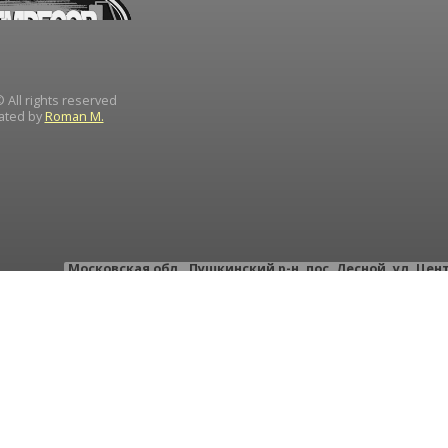
 All rights reserved
ated by
Roman M.
Московская обл.
,
Пушкинский р-н
,
пос. Лесной
,
ул. Цен
тел.: +
тел.: +
e-mail:
instrument-d
ИН