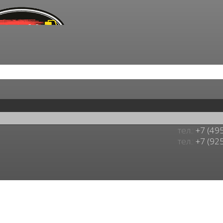
тел.:
+7 (49
тел.:
+7 (92