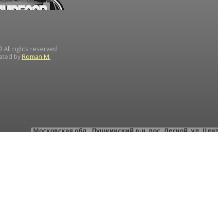
 All rights reserved
ated by
Roman M.
Московская обл.
,
Пушкинский р-н
,
пос. Лесной
,
ул. Цен
тел.: +
тел.: +
e-mail:
instrument-d
ИН