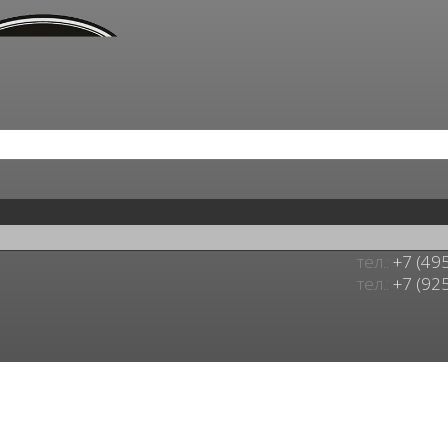
тел.:
+7 (49
тел.:
+7 (92