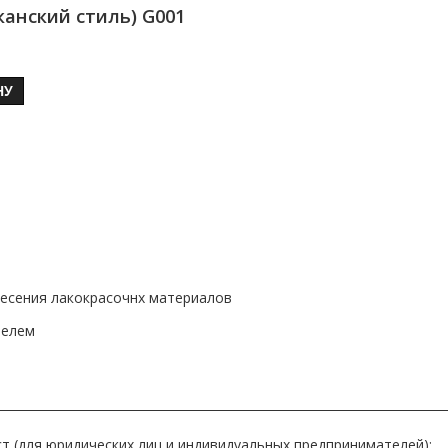
анский стиль) G001
НУ
несения лакокрасочнх материалов
телем
т (для юридических лиц и индивидуальных предпринимателей):