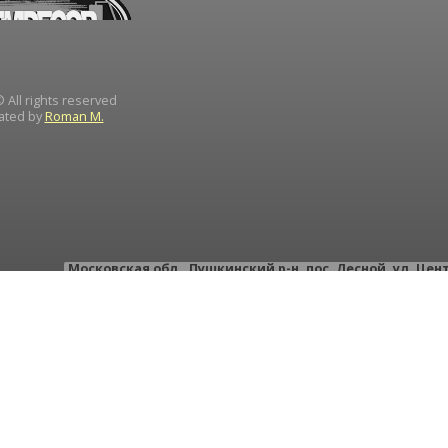
 All rights reserved
ated by
Roman M.
Московская обл.
,
Пушкинский р-н
,
пос. Лесной
,
ул. Цен
тел.: +
тел.: +
e-mail:
instrument-d
ИН