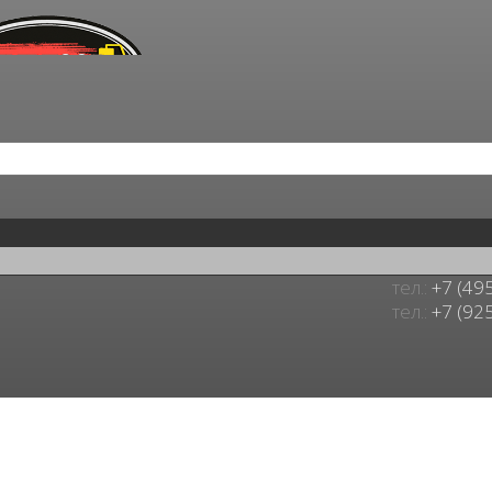
тел.:
+7 (49
тел.:
+7 (92