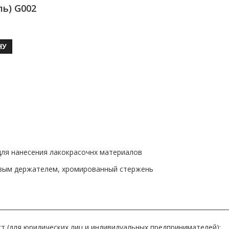
ь) G002
НУ
 для нанесения лакокрасочнх материалов
иковым держателем, хромированный стержень
т (для юридических лиц и индивидуальных предпринимателей):